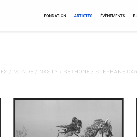
FONDATION
ARTISTES
ÉVÈNEMENTS
B
IES
/
MONDÉ
/
NASTY
/
SETHONE
/
STÉPHANE CA