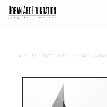
GAUTHIER GENET
/
KOPSKY
/
MAYE
/
MOM