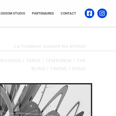
LOSSOM STUDIO
PARTENAIRES
CONTACT
La fondation soutient les artistes
RRICONDO
/
TAROE
/
TEMPONOK
/
THE
BLIND
/
TWONE
/
ZEKLO